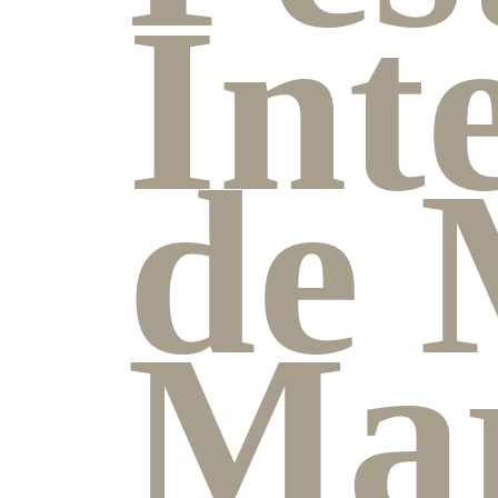
Int
de 
Ma