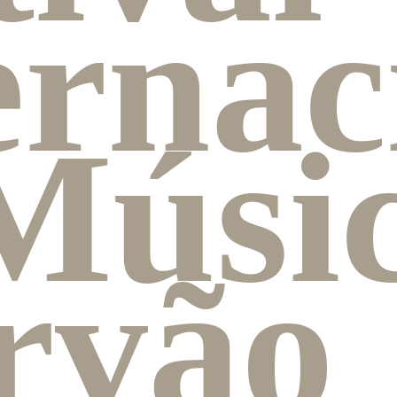
ernac
Músi
rvão