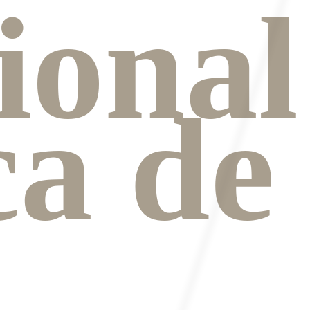
ional
ca de